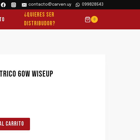
contacto@carven.uy
099828543
¿QUIERES SER
to
0
DISTRIBUDOR?
TRICO 60W WISEUP
AL CARRITO