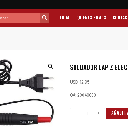
Tienda
Quiénes Somos
Contac
SOLDADOR LAPIZ ELEC
USD
12.95
CA: 29040603
SOLDADOR
AÑADIR 
LAPIZ
ELECTRICO