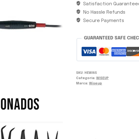
Satisfaction Guarantee
60W
No Hassle Refunds
WISEUP
cantidad
Secure Payments
GUARANTEED SAFE CHE
SKU:
HEWI65
Categoría:
WISEUP
Marca:
Wiseup
IONADOS