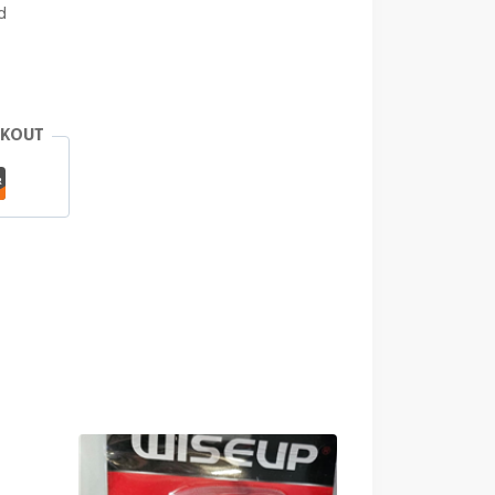
d
CKOUT