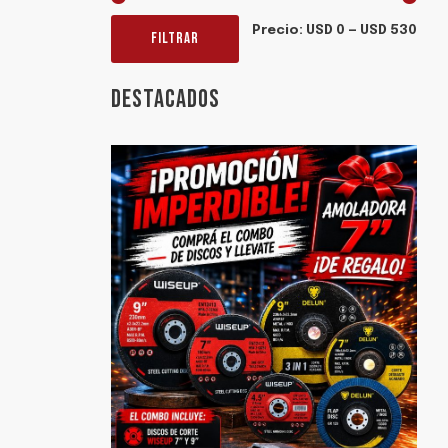
Prec
Prec
Precio:
USD 0
—
USD 530
FILTRAR
mín
máx
DESTACADOS