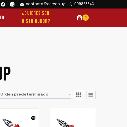
contacto@carven.uy
099828543
¿QUIERES SER
to
0
DISTRIBUDOR?
p
UP