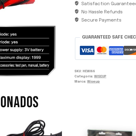
Satisfaction Guarantee
cantidad
No Hassle Refunds
Secure Payments
GUARANTEED SAFE CHE
SKU:
HEWI66
Categoría:
WISEUP
Marca:
Wiseup
IONADOS