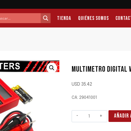
Tienda
Quiénes Somos
Contac
MULTIMETRO DIGITAL 
USD
35.42
CA: 29041001
MULTIMETRO
AÑADIR 
DIGITAL
WISEUP