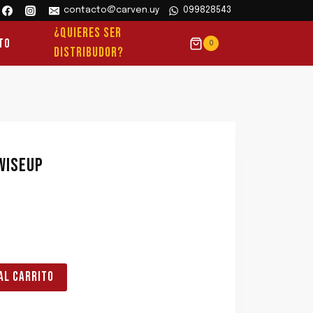
contacto@carven.uy
099828543
¿QUIERES SER
to
0
DISTRIBUDOR?
WISEUP
AL CARRITO