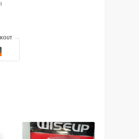
d
CKOUT