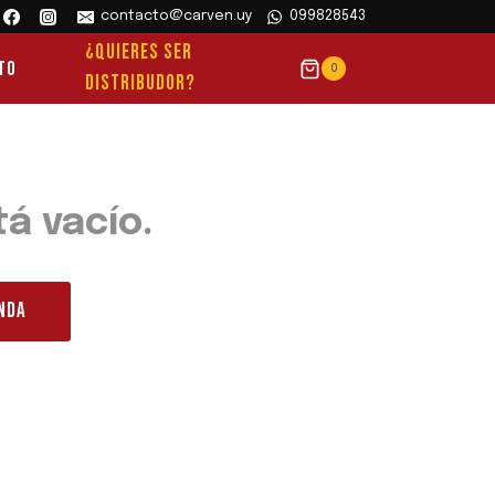
contacto@carven.uy
099828543
¿QUIERES SER
to
0
DISTRIBUDOR?
tá vacío.
ENDA