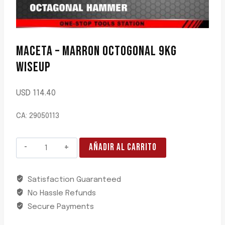
MACETA – MARRON OCTOGONAL 9KG
WISEUP
USD
114.40
CA: 29050113
MACETA
AÑADIR AL CARRITO
-
MARRON
Satisfaction Guaranteed
OCTOGONAL
No Hassle Refunds
9KG
WISEUP
Secure Payments
cantidad