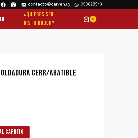
contacto@carven.uy
099828543
¿QUIERES SER
to
0
DISTRIBUDOR?
SOLDADURA CERR/ABATIBLE
AL CARRITO