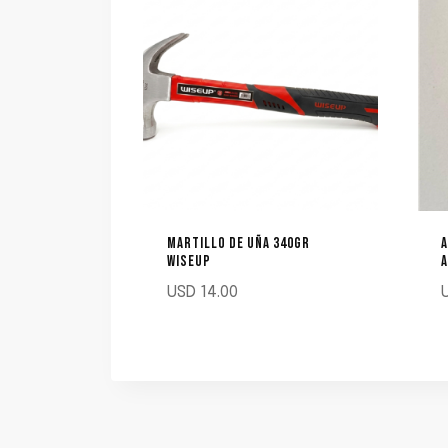
MARTILLO DE UÑA 340GR
A
WISEUP
A
USD
14.00