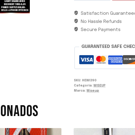
P/SOLDADURA
Satisfaction Guarantee
CERR/ABATIBLE
No Hassle Refunds
WISEUP
cantidad
Secure Payments
GUARANTEED SAFE CHE
SKU:
HEWI390
Categoría:
WISEUP
Marca:
Wiseup
IONADOS