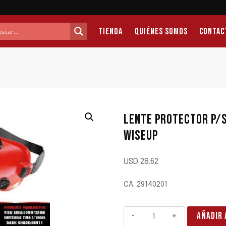
Tienda
Quiénes Somos
Contac
LENTE PROTECTOR P/
WISEUP
USD
28.62
CA: 29140201
LENTE
AÑADIR 
PROTECTOR