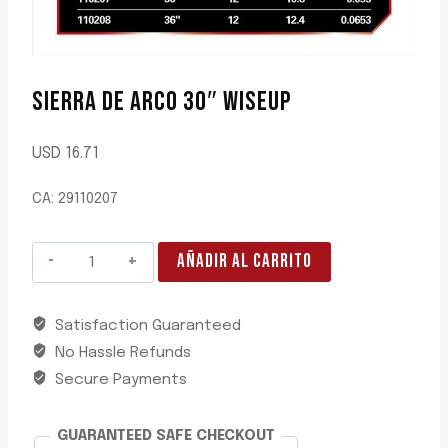
SIERRA DE ARCO 30″ WISEUP
USD
16.71
CA: 29110207
SIERRA
AÑADIR AL CARRITO
DE
ARCO
Satisfaction Guaranteed
30"
No Hassle Refunds
WISEUP
cantidad
Secure Payments
GUARANTEED SAFE CHECKOUT