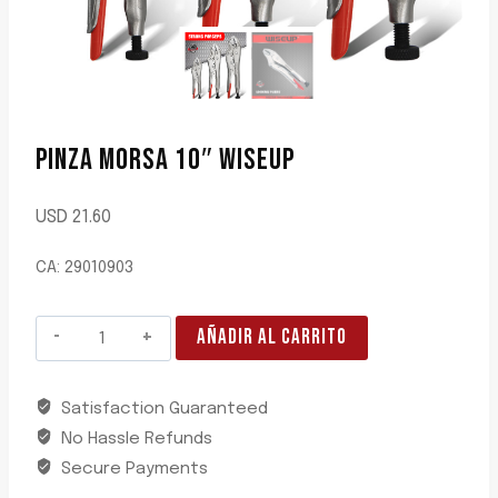
PINZA MORSA 10″ WISEUP
USD
21.60
CA: 29010903
PINZA
AÑADIR AL CARRITO
MORSA
10"
Satisfaction Guaranteed
WISEUP
No Hassle Refunds
cantidad
Secure Payments