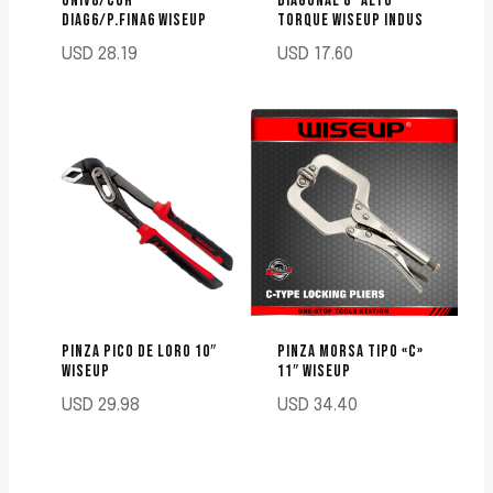
UNIV8/COR
DIAGONAL 8″ ALTO
DIAG6/P.FINA6 WISEUP
TORQUE WISEUP INDUS
USD
28.19
USD
17.60
PINZA PICO DE LORO 10″
PINZA MORSA TIPO «C»
WISEUP
11″ WISEUP
USD
29.98
USD
34.40