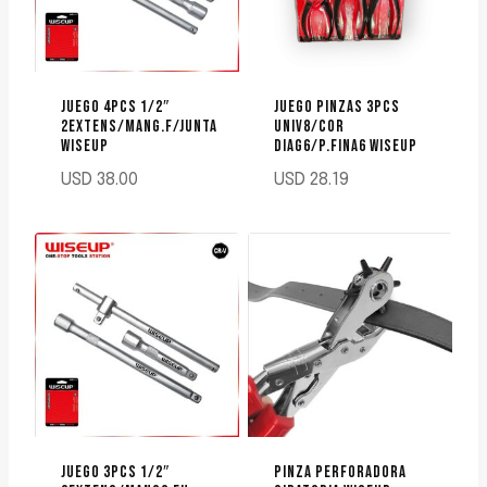
JUEGO 4PCS 1/2″
JUEGO PINZAS 3PCS
2EXTENS/MANG.F/JUNTA
UNIV8/COR
WISEUP
DIAG6/P.FINA6 WISEUP
USD
38.00
USD
28.19
JUEGO 3PCS 1/2″
PINZA PERFORADORA