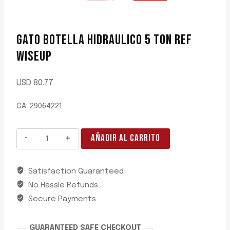
GATO BOTELLA HIDRAULICO 5 TON REF
WISEUP
USD
80.77
CA: 29064221
GATO
AÑADIR AL CARRITO
BOTELLA
HIDRAULICO
Satisfaction Guaranteed
5
No Hassle Refunds
TON
REF
Secure Payments
WISEUP
cantidad
GUARANTEED SAFE CHECKOUT