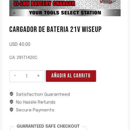
CARGADOR DE BATERIA 21V WISEUP
USD
40.00
CA: 29171420C
CARGADOR
AÑADIR AL CARRITO
DE
BATERIA
Satisfaction Guaranteed
21V
No Hassle Refunds
WISEUP
cantidad
Secure Payments
GUARANTEED SAFE CHECKOUT