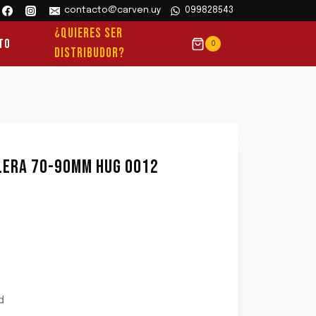
contacto@carven.uy
099828543
¿QUIERES SER
to
0
DISTRIBUDOR?
ERA 70-90MM HUG 0012
d