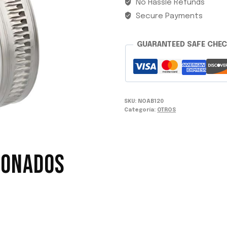
No Hassle Refunds
Secure Payments
GUARANTEED SAFE CHE
SKU:
NOAB120
Categoría:
OTROS
IONADOS