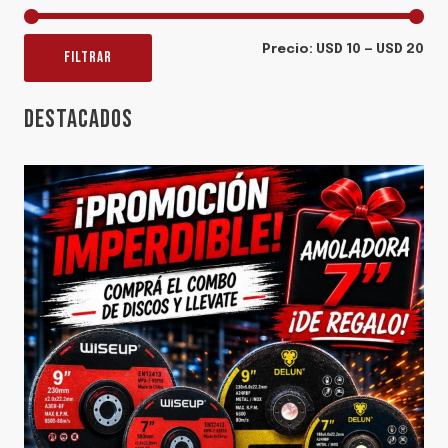
Pre
Pre
Precio:
USD 10
—
USD 20
FILTRAR
mí
má
DESTACADOS