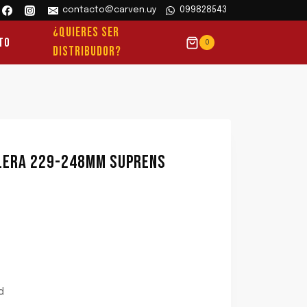
contacto@carven.uy
099828543
¿QUIERES SER
to
0
DISTRIBUDOR?
LERA 229-248MM SUPRENS
d