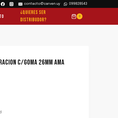
contacto@carven.uy
099828543
¿QUIERES SER
to
0
DISTRIBUDOR?
BRACION C/GOMA 26MM AMA
d