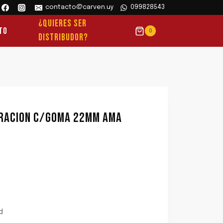
contacto@carven.uy
099828543
¿QUIERES SER
to
0
DISTRIBUDOR?
BRACION C/GOMA 22MM AMA
d