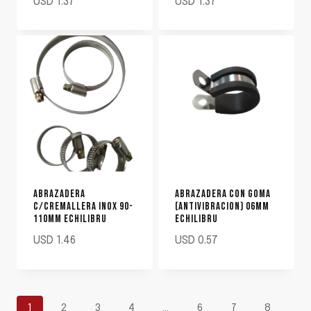
USD
1.37
USD
1.37
ABRAZADERA
ABRAZADERA CON GOMA
C/CREMALLERA INOX 90-
(ANTIVIBRACION) 06MM
110MM ECHILIBRU
ECHILIBRU
USD
1.46
USD
0.57
1
2
3
4
…
6
7
8