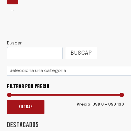
→
Buscar
BUSCAR
Selecciona
una
categoría
FILTRAR POR PRECIO
Pre
Pre
Precio:
USD 0
—
USD 130
FILTRAR
mí
má
DESTACADOS