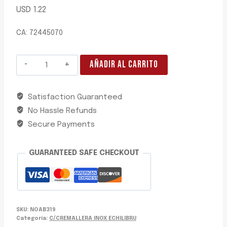
USD
1.22
CA: 72445070
ABRAZADERA
AÑADIR AL CARRITO
C/CREMALLERA
INOX
Satisfaction Guaranteed
50-
No Hassle Refunds
70MM
ECHILIBRU
Secure Payments
cantidad
GUARANTEED SAFE CHECKOUT
SKU:
NOAB319
Categoría:
C/CREMALLERA INOX ECHILIBRU