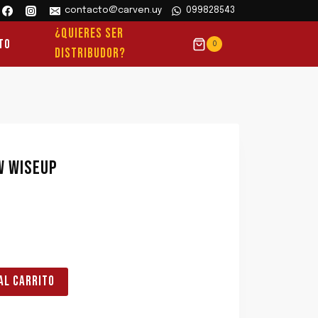
contacto@carven.uy
099828543
¿QUIERES SER
to
0
DISTRIBUDOR?
W WISEUP
AL CARRITO