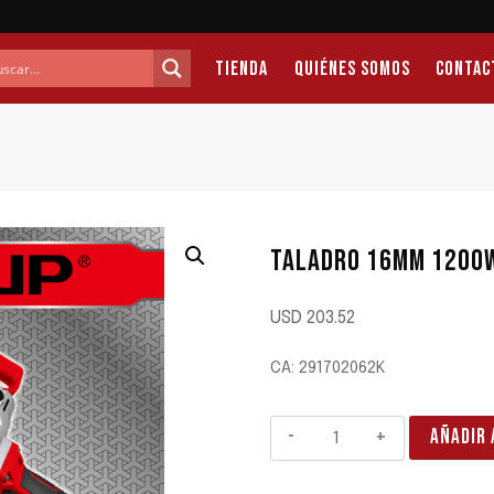
Tienda
Quiénes Somos
Contac
TALADRO 16MM 1200
USD
203.52
CA: 291702062K
TALADRO
AÑADIR 
16MM
1200W