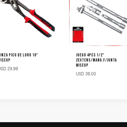
INZA PICO DE LORO 10″
JUEGO 4PCS 1/2″
WISEUP
2EXTENS/MANG.F/JUNTA
WISEUP
USD
29.98
USD
38.00