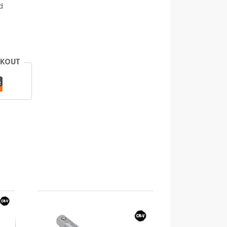
d
CKOUT