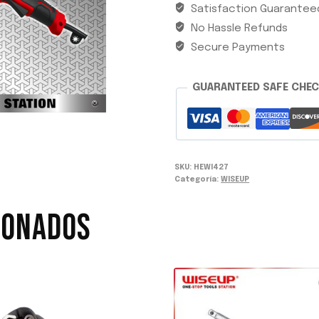
Satisfaction Guarantee
WISEUP
No Hassle Refunds
cantidad
Secure Payments
GUARANTEED SAFE CHE
SKU:
HEWI427
Categoría:
WISEUP
IONADOS