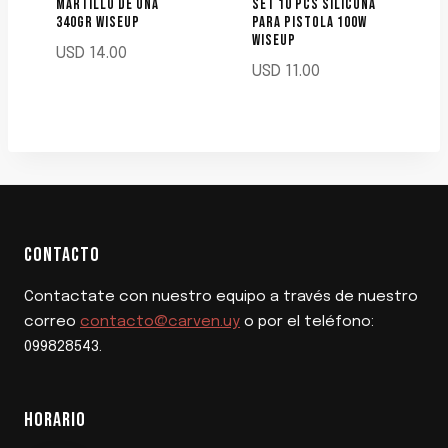
MARTILLO DE UÑA
SET 10 PCS SILICONA
340GR WISEUP
PARA PISTOLA 100W
WISEUP
USD
14.00
USD
11.00
CONTACTO
Contactate con nuestro equipo a través de nuestro
correo
contacto@carven.uy
o por el teléfono:
099828543.
HORARIO