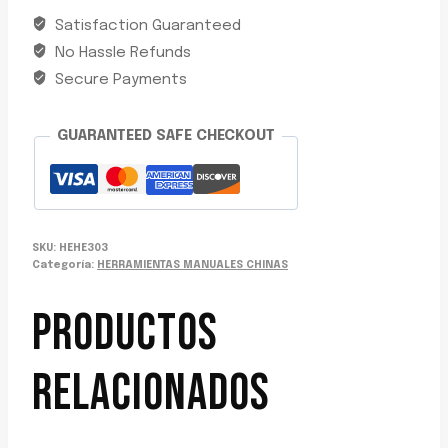
3PCS
Satisfaction Guaranteed
C/ADAPT+LLAVE
No Hassle Refunds
13MM
HOTECHE
Secure Payments
631004
cantidad
GUARANTEED SAFE CHECKOUT
SKU:
HEHE303
Categoría:
HERRAMIENTAS MANUALES CHINAS
PRODUCTOS
RELACIONADOS