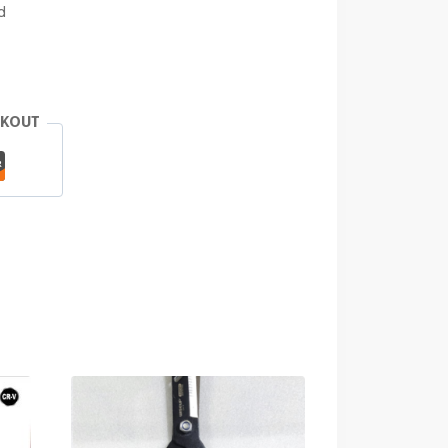
d
CKOUT