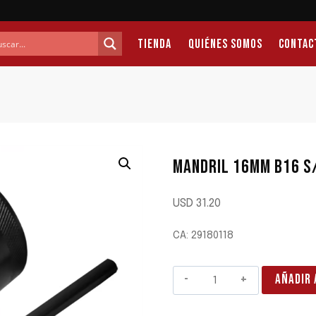
Tienda
Quiénes Somos
Contac
MANDRIL 16MM B16 S
USD
31.20
CA: 29180118
MANDRIL
AÑADIR 
16MM
B16