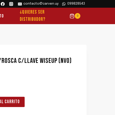
contacto@carven.uy
099828543
¿QUIERES SER
to
0
DISTRIBUDOR?
/ROSCA C/LLAVE WISEUP (NVO)
AL CARRITO