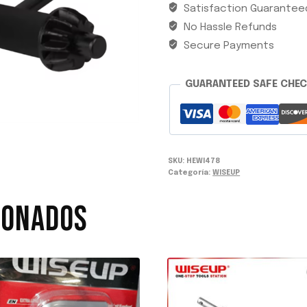
Satisfaction Guarantee
S/ROSCA
No Hassle Refunds
C/LLAVE
WISEUP
Secure Payments
(NVO)
cantidad
GUARANTEED SAFE CHE
SKU:
HEWI478
Categoría:
WISEUP
IONADOS