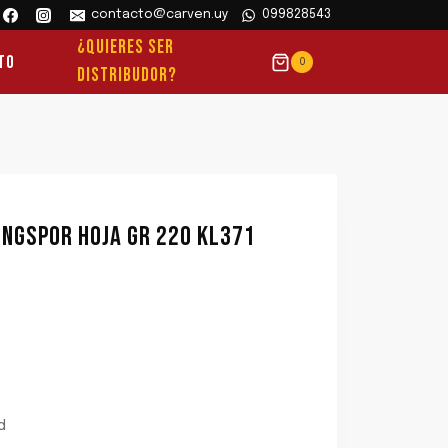
contacto@carven.uy
099828543
¿QUIERES SER
to
0
DISTRIBUDOR?
LINGSPOR HOJA GR 220 KL371
d