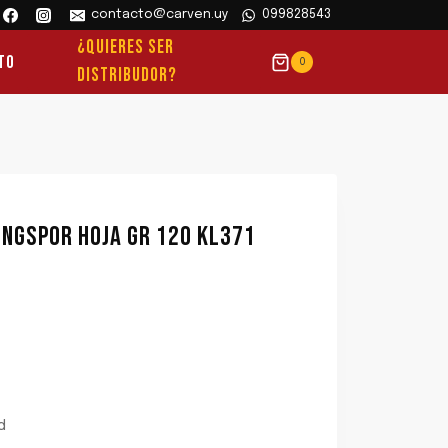
contacto@carven.uy
099828543
¿QUIERES SER
to
0
DISTRIBUDOR?
LINGSPOR HOJA GR 120 KL371
d