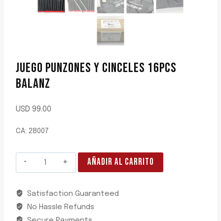
JUEGO PUNZONES Y CINCELES 16PCS
BALANZ
USD
99.00
CA: 28007
JUEGO
AÑADIR AL CARRITO
PUNZONES
Y
Satisfaction Guaranteed
CINCELES
No Hassle Refunds
16PCS
BALANZ
Secure Payments