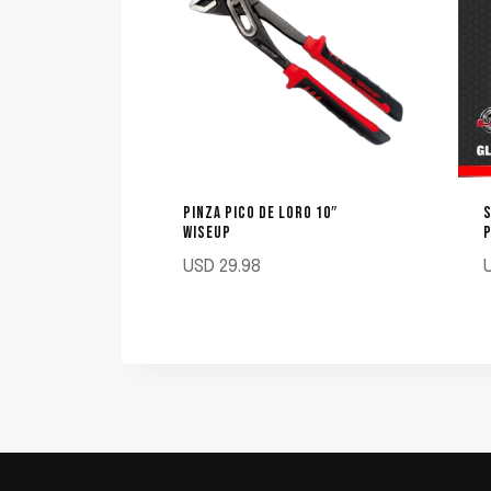
PINZA PICO DE LORO 10″
S
WISEUP
P
USD
29.98