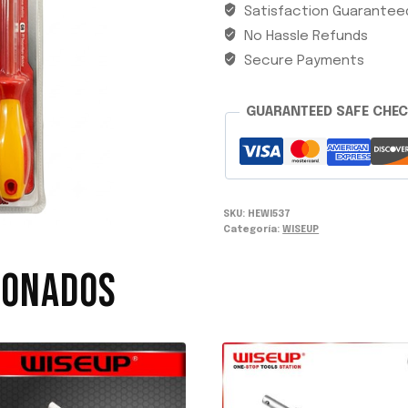
Satisfaction Guarantee
AISLADOS
No Hassle Refunds
WISEUP
cantidad
Secure Payments
GUARANTEED SAFE CHE
SKU:
HEWI537
Categoría:
WISEUP
IONADOS