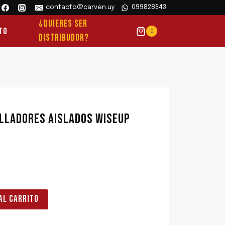
contacto@carven.uy
099828543
¿QUIERES SER
to
0
DISTRIBUDOR?
ILLADORES AISLADOS WISEUP
AL CARRITO