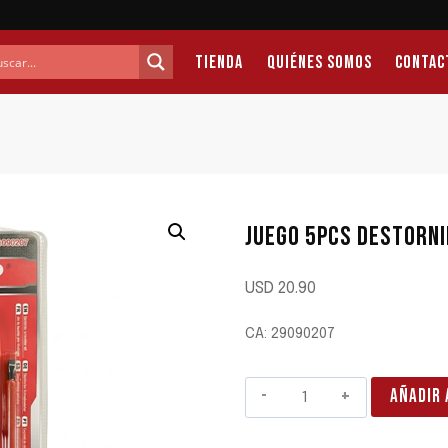
Tienda
Quiénes Somos
Contac
JUEGO 5PCS DESTORN
USD
20.90
CA: 29090207
JUEGO
AÑADIR 
5PCS
DESTORNILLADORES