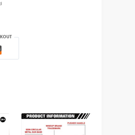
d
CKOUT