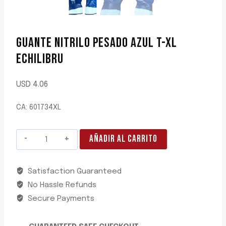
GUANTE NITRILO PESADO AZUL T-XL
ECHILIBRU
USD
4.06
CA: 601734XL
GUANTE
AÑADIR AL CARRITO
NITRILO
PESADO
Satisfaction Guaranteed
AZUL
No Hassle Refunds
T-
XL
Secure Payments
ECHILIBRU
cantidad