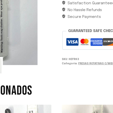
Satisfaction Guarantee
SC-
No Hassle Refunds
3MMDC
9.5X19
Secure Payments
USA
cantidad
GUARANTEED SAFE CHE
SKU:
HEFR93
Categoría:
FRESAS ROTATIVAS C/WI
IONADOS