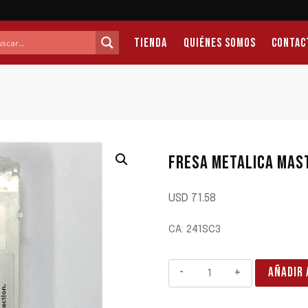
Tienda
Quiénes Somos
Contac
FRESA METALICA MAS
USD
71.58
CA: 241SC3
FRESA
AÑADIR 
METALICA
MASTERCUT