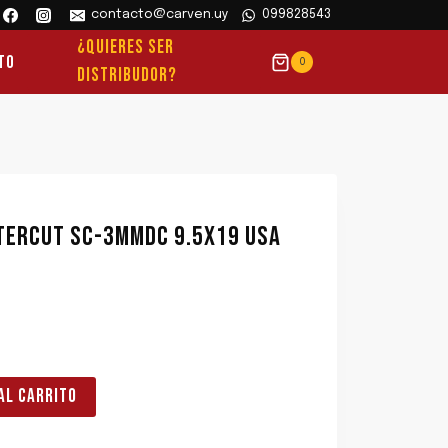
contacto@carven.uy
099828543
¿QUIERES SER
to
0
DISTRIBUDOR?
TERCUT SC-3MMDC 9.5X19 USA
AL CARRITO