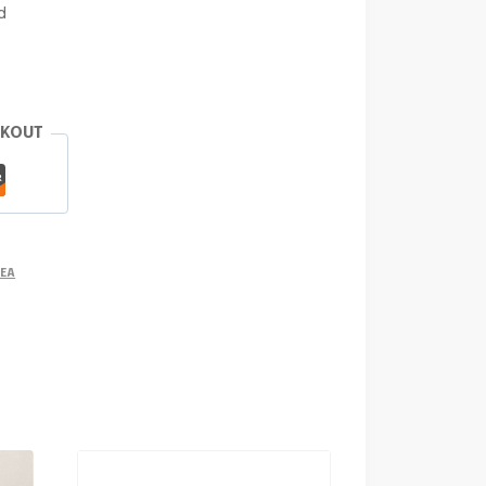
d
CKOUT
DEA