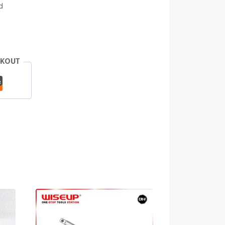
d
CKOUT