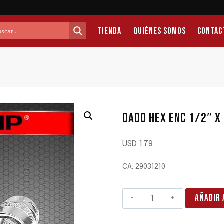
Tienda
Quiénes Somos
Contac
DADO HEX ENC 1/2″ X
USD
1.79
CA: 29031210
DADO
AÑADIR 
HEX
ENC