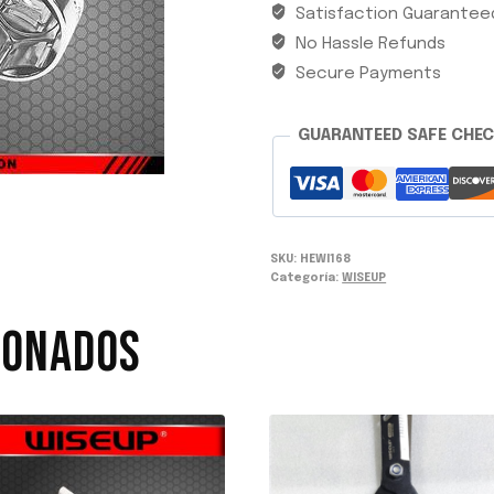
Satisfaction Guarantee
1/2"
No Hassle Refunds
X
10MM
Secure Payments
WISEUP
cantidad
GUARANTEED SAFE CHE
SKU:
HEWI168
Categoría:
WISEUP
IONADOS