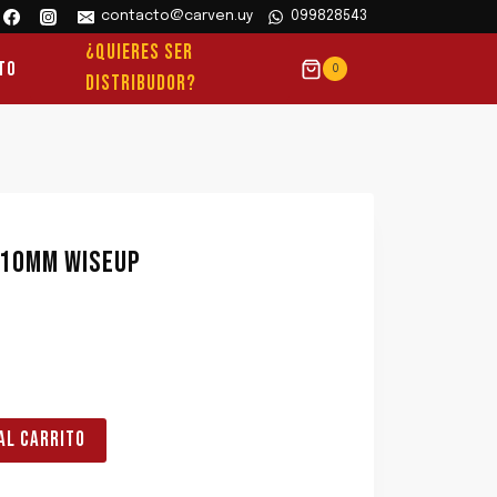
contacto@carven.uy
099828543
¿QUIERES SER
to
0
DISTRIBUDOR?
 10MM WISEUP
AL CARRITO