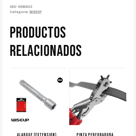
SKU:
HEWI523
Categoría:
WISEUP
PRODUCTOS
RELACIONADOS
ALARGUE (EXTENSION)
PINZA PERFORADORA