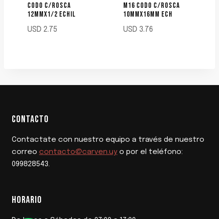
CODO C/ROSCA
M16 CODO C/ROSCA
12MMX1/2 ECHIL
10MMX16MM ECH
USD
2.75
USD
3.76
CONTACTO
Contactate con nuestro equipo a través de nuestro
correo
contacto@carven.uy
o por el teléfono:
099828543.
HORARIO