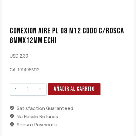
CONEXION AIRE PL 08 M12 CODO C/ROSCA
8MMX12MM ECHI
USD
2.30
CA: 101408M12
CONEXION
AÑADIR AL CARRITO
AIRE
PL
Satisfaction Guaranteed
08
No Hassle Refunds
M12
CODO
Secure Payments
C/ROSCA