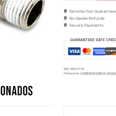
PL
Satisfaction Guarantee
06
No Hassle Refunds
03
CODO
Secure Payments
C/ROSCA
6MMX3/8
GUARANTEED SAFE CHE
ECHILI
cantidad
SKU:
NECO778
Categoría:
CONEXION AIRE PL ECHIL
IONADOS