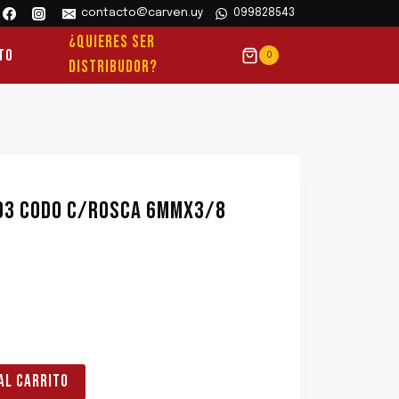
contacto@carven.uy
099828543
¿QUIERES SER
to
0
DISTRIBUDOR?
 03 CODO C/ROSCA 6MMX3/8
AL CARRITO