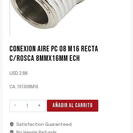
CONEXION AIRE PC 08 M16 RECTA
C/ROSCA 8MMX16MM ECH
USD
2.86
CA: 101308M16
CONEXION
AÑADIR AL CARRITO
AIRE
PC
Satisfaction Guaranteed
08
No Hassle Refunds