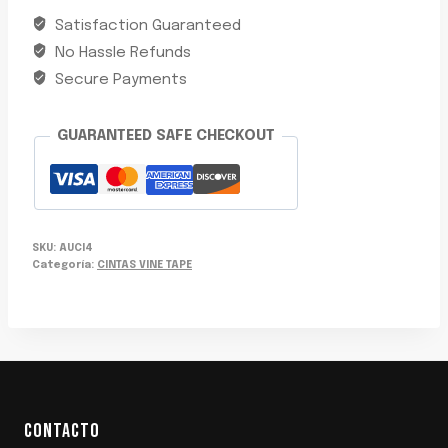
NEGRA
Satisfaction Guaranteed
10Y
No Hassle Refunds
PVC
VINI
Secure Payments
TAPE
cantidad
GUARANTEED SAFE CHECKOUT
SKU:
AUCI4
Categoría:
CINTAS VINE TAPE
CONTACTO