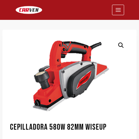
Saltar
al
contenido
CEPILLADORA 580W 82MM WISEUP