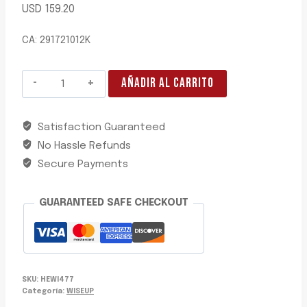
USD
159.20
CA: 291721012K
CEPILLADORA
AÑADIR AL CARRITO
580W
82MM
Satisfaction Guaranteed
WISEUP
No Hassle Refunds
cantidad
Secure Payments
GUARANTEED SAFE CHECKOUT
SKU:
HEWI477
Categoría:
WISEUP