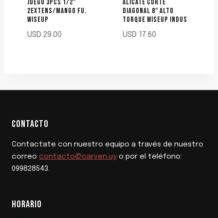
JUEGO 3PCS 1/2″
ALICATE CORTE
2EXTENS/MANGO FU.
DIAGONAL 8″ ALTO
WISEUP
TORQUE WISEUP INDUS
USD
29.00
USD
17.60
CONTACTO
Contactate con nuestro equipo a través de nuestro
correo
contacto@carven.uy
o por el teléfono:
099828543.
HORARIO