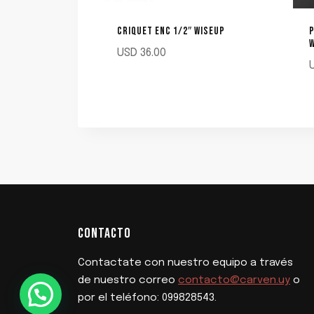
CRIQUET ENC 1/2″ WISEUP
USD
36.00
CONTACTO
Contactate con nuestro equipo a través
de nuestro correo
contacto@carven.uy
o
por el teléfono: 099828543.