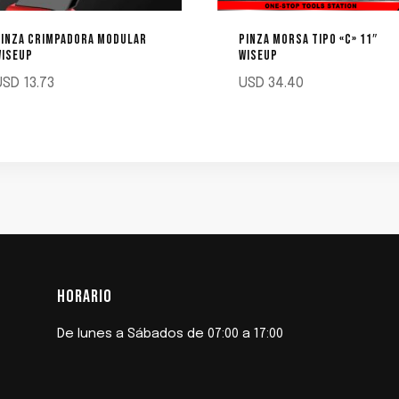
PINZA CRIMPADORA MODULAR
PINZA MORSA TIPO «C» 11″
WISEUP
WISEUP
USD
13.73
USD
34.40
HORARIO
De lunes a Sábados de 07:00 a 17:00