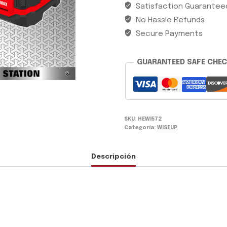
Satisfaction Guarantee
WISEUP
No Hassle Refunds
cantidad
Secure Payments
GUARANTEED SAFE CHE
SKU:
HEWI572
Categoría:
WISEUP
Descripción