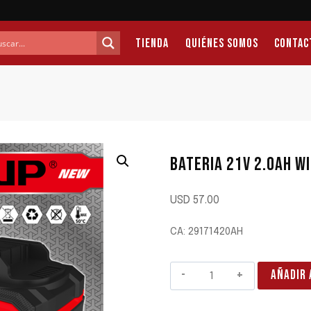
Tienda
Quiénes Somos
Contac
BATERIA 21V 2.0AH W
USD
57.00
CA: 29171420AH
BATERIA
AÑADIR 
21V
2.0AH