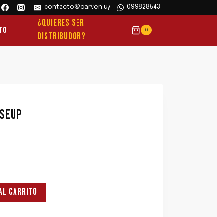
contacto@carven.uy
099828543
¿QUIERES SER
to
0
DISTRIBUDOR?
ISEUP
AL CARRITO