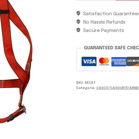
COMPL
Satisfaction Guarantee
1PTO
No Hassle Refunds
ANCLAJE
CLIMAX
Secure Payments
ANTICADAS
cantidad
GUARANTEED SAFE CHE
SKU:
SECA7
Categoría:
CASCO/CASQUETE/ARNE