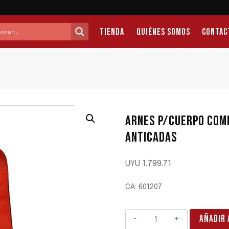
Tienda
Quiénes Somos
Contac
ARNES P/CUERPO COM
ANTICADAS
UYU
1,799.71
CA: 601207
ARNES
AÑADIR 
P/CUERPO