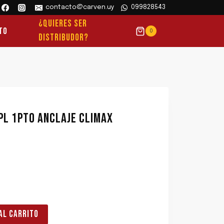
contacto@carven.uy
099828543
¿QUIERES SER
to
0
DISTRIBUDOR?
PL 1PTO ANCLAJE CLIMAX
AL CARRITO