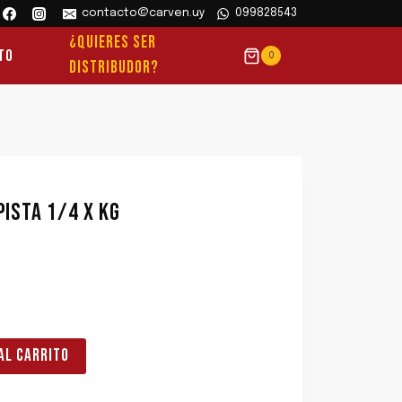
contacto@carven.uy
099828543
¿QUIERES SER
to
0
DISTRIBUDOR?
ISTA 1/4 X KG
AL CARRITO