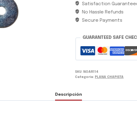
Satisfaction Guarantee
1/4
No Hassle Refunds
X
KG
Secure Payments
cantidad
GUARANTEED SAFE CHE
SKU:
NOAR114
Categoría:
PLANA CHAPISTA
Descripción