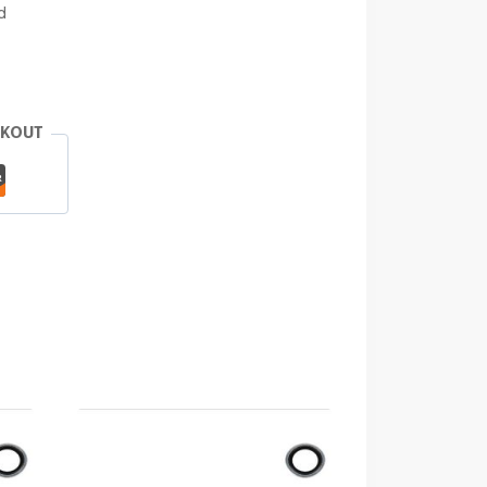
d
CKOUT