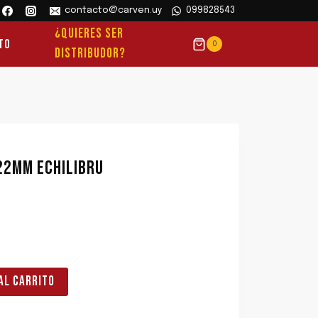
contacto@carven.uy
099828543
¿QUIERES SER
to
0
DISTRIBUDOR?
22MM ECHILIBRU
AL CARRITO