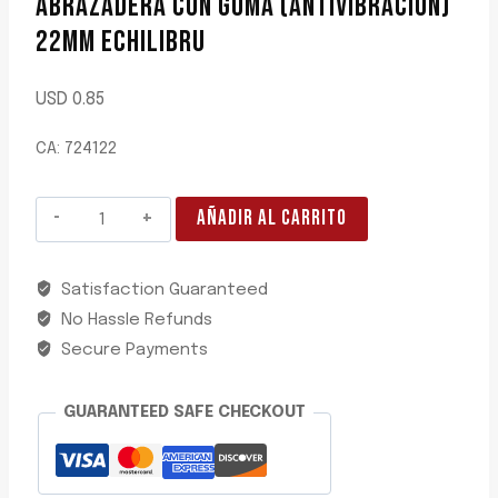
ABRAZADERA CON GOMA (ANTIVIBRACION)
22MM ECHILIBRU
USD
0.85
CA: 724122
ABRAZADERA
AÑADIR AL CARRITO
CON
GOMA
Satisfaction Guaranteed
(ANTIVIBRACION)
No Hassle Refunds
22MM
ECHILIBRU
Secure Payments
cantidad
GUARANTEED SAFE CHECKOUT