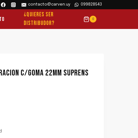
contacto@carven.uy
099828543
¿QUIERES SER
to
0
DISTRIBUDOR?
BRACION C/GOMA 22MM SUPRENS
d