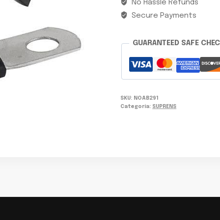
No Hassle Refunds
Secure Payments
GUARANTEED SAFE CHE
SKU:
NOAB291
Categoría:
SUPRENS