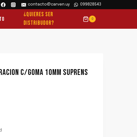
contacto@carven.uy
099828543
¿QUIERES SER
to
0
DISTRIBUDOR?
BRACION C/GOMA 10MM SUPRENS
d