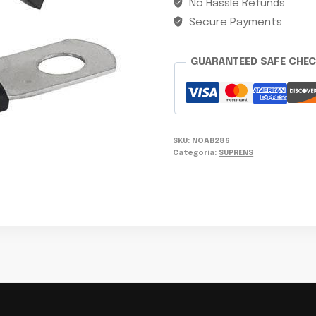
No Hassle Refunds
Secure Payments
GUARANTEED SAFE CHE
SKU:
NOAB286
Categoría:
SUPRENS