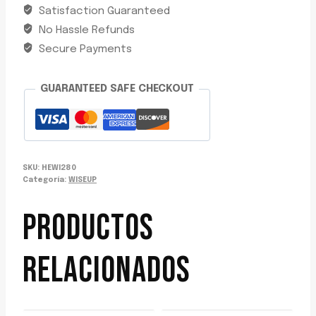
Satisfaction Guaranteed
TIPO
No Hassle Refunds
"Y"
50MM
Secure Payments
WISEUP
cantidad
GUARANTEED SAFE CHECKOUT
SKU:
HEWI280
Categoría:
WISEUP
PRODUCTOS
RELACIONADOS